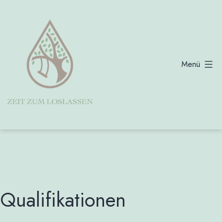
Zum
Inhalt
springen
Menü
Zeit
zum
Loslassen
Barbara
Boeckmann
Qualifikationen