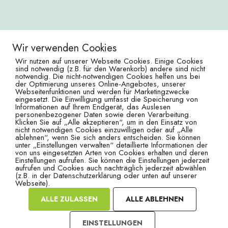
Wir verwenden Cookies
Wir nutzen auf unserer Webseite Cookies. Einige Cookies
sind notwendig (z.B. für den Warenkorb) andere sind nicht
notwendig. Die nicht-notwendigen Cookies helfen uns bei
Impressum
der Optimierung unseres Online-Angebotes, unserer
Datenschutz
Webseitenfunktionen und werden für Marketingzwecke
eingesetzt. Die Einwilligung umfasst die Speicherung von
Informationen auf Ihrem Endgerät, das Auslesen
So erreichst du mich:
personenbezogener Daten sowie deren Verarbeitung.
Klicken Sie auf „Alle akzeptieren“, um in den Einsatz von
Tel.: 04161 735160
nicht notwendigen Cookies einzuwilligen oder auf „Alle
Mail: info@zeitzumloslassen.de
ablehnen“, wenn Sie sich anders entscheiden. Sie können
unter „Einstellungen verwalten“ detaillierte Informationen der
von uns eingesetzten Arten von Cookies erhalten und deren
Zeit zum Loslassen
Einstellungen aufrufen. Sie können die Einstellungen jederzeit
Barbara Boeckmann
aufrufen und Cookies auch nachträglich jederzeit abwählen
(z.B. in der Datenschutzerklärung oder unten auf unserer
Findorffstraße 4
Webseite).
21614 Buxtehude
ALLE ZULASSEN
ALLE ABLEHNEN
EINSTELLUNGEN