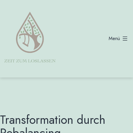
Zum
Inhalt
springen
Menü
Zeit
zum
Loslassen
Barbara
Boeckmann
Transformation durch
Rebalancing