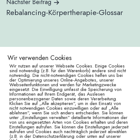
Nächster Beitrag
Rebalancing-Körpertherapie-Glossar
Wir verwenden Cookies
Wir nutzen auf unserer Webseite Cookies. Einige Cookies
sind notwendig (z.B. für den Warenkorb) andere sind nicht
notwendig. Die nicht-notwendigen Cookies helfen uns bei
Impressum
der Optimierung unseres Online-Angebotes, unserer
Datenschutz
Webseitenfunktionen und werden für Marketingzwecke
eingesetzt. Die Einwilligung umfasst die Speicherung von
Informationen auf Ihrem Endgerät, das Auslesen
So erreichst du mich:
personenbezogener Daten sowie deren Verarbeitung.
Klicken Sie auf „Alle akzeptieren“, um in den Einsatz von
Tel.: 04161 735160
nicht notwendigen Cookies einzuwilligen oder auf „Alle
Mail: info@zeitzumloslassen.de
ablehnen“, wenn Sie sich anders entscheiden. Sie können
unter „Einstellungen verwalten“ detaillierte Informationen der
von uns eingesetzten Arten von Cookies erhalten und deren
Zeit zum Loslassen
Einstellungen aufrufen. Sie können die Einstellungen jederzeit
Barbara Boeckmann
aufrufen und Cookies auch nachträglich jederzeit abwählen
(z.B. in der Datenschutzerklärung oder unten auf unserer
Findorffstraße 4